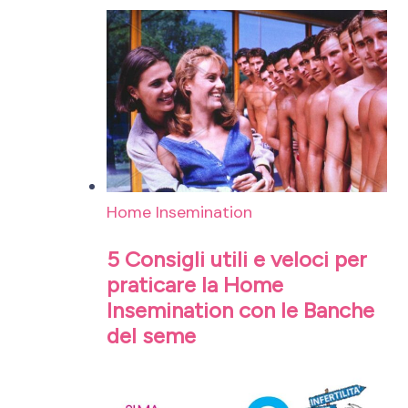
Home Insemination
5 Consigli utili e veloci per
praticare la Home
Insemination con le Banche
del seme