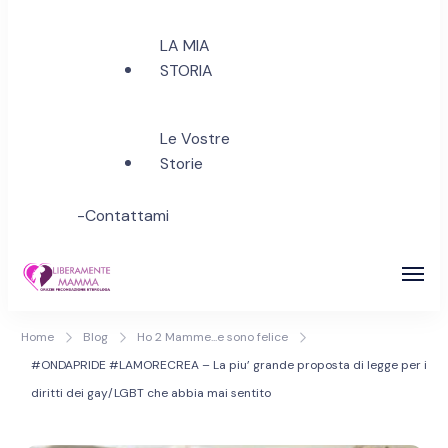
LA MIA
STORIA
Le Vostre
Storie
-Contattami
Inseminazione Assistita &
A Tutte le Aspiranti Mamme di PANCIA e di
Home
Blog
Ho 2 Mamme...e sono felice
Fecondazione Assistita
CUORE…al Diritto di Amare Liberamente e
#ONDAPRIDE #LAMORECREA – La piu’ grande proposta di legge per i
Accedere Liberamente all' ETEROLOGA
Eterologa | Realizza il tuo
diritti dei gay/LGBT che abbia mai sentito
sogno di maternità!