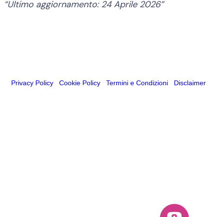
“Ultimo aggiornamento: 24 Aprile 2026”
Privacy Policy
|
Cookie Policy
|
Termini e Condizioni
|
Disclaimer
Copyright ©
Liberamente Mamma. Tutti i diritti riservati.
Disclaimer:
I contenuti del sito hanno valore puramente informativo
e non sostituiscono in alcun modo il parere o la visita medica.
L’autrice non si assume responsabilità per l'uso improprio di tali
informazioni. Consulta sempre il tuo medico per casi specifici.
B & V Servizi Informativi
Via di Vittorio, Castelnovo Ne' Monti (RE)
C.F. - P.IVA: 03783910361