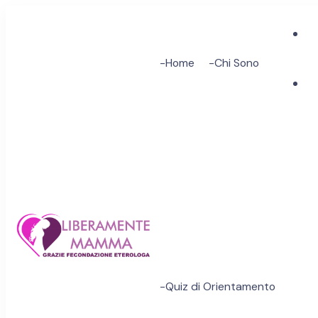
-Home
-Chi Sono
Inseminazione Ass
A Tutte le Aspiranti Mamm
maternità!
-Quiz di Orientamento