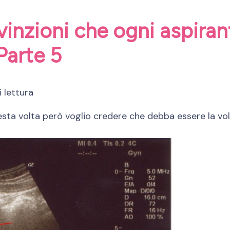
nvinzioni che ogni aspir
Parte 5
i lettura
esta volta però voglio credere che debba essere la vo