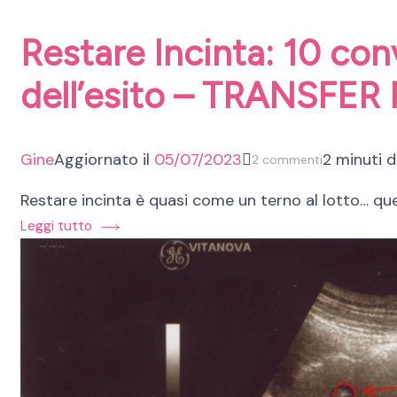
Restare Incinta: 10 co
dell’esito – TRANSFER 
Gine
Aggiornato il
05/07/2023
2 minuti d
su
2 commenti
Restare
Restare incinta è quasi come un terno al lotto… qu
Incinta:
Leggi tutto
10
convinzioni
che
ogni
aspirante
mamma
ha