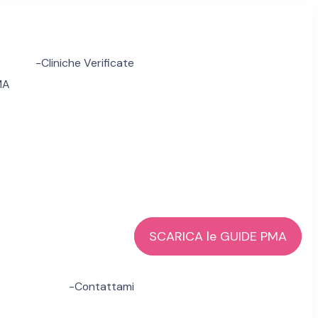
r
-Cliniche Verificate
MA
SCARICA le GUIDE PMA
ologa | Realizza il tuo sogno di
ente e Accedere Liberamente all' ETEROLOGA
-Contattami