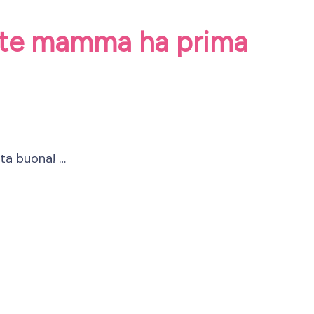
ante mamma ha prima
lta buona! …