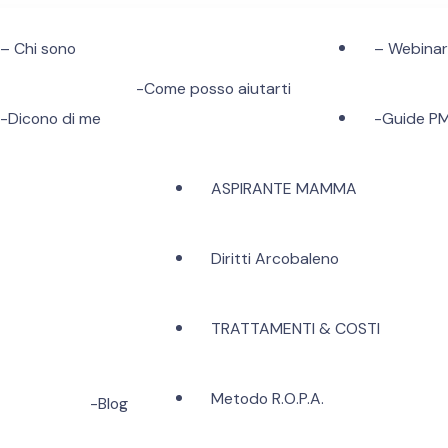
– Chi sono
– Webina
-Come posso aiutarti
-Dicono di me
-Guide P
ASPIRANTE MAMMA
Diritti Arcobaleno
TRATTAMENTI & COSTI
istita & Fecondazione Assistita Eter
e di PANCIA e di CUORE…al Diritto di Amare Liberam
Metodo R.O.P.A.
-Blog