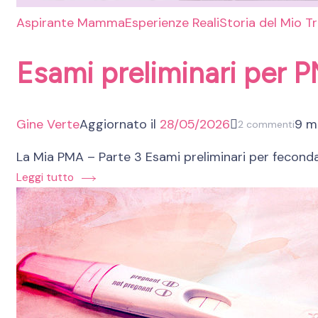
Aspirante Mamma
Esperienze Reali
Storia del Mio T
Esami preliminari per P
Gine Verte
Aggiornato il
28/05/2026
9 mi
su
2 commenti
Esam
La Mia PMA – Parte 3 Esami preliminari per fecondaz
preli
Leggi tutto
per
PMA
(fec
assis
eter
all’e