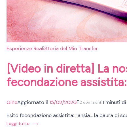
Esperienze Reali
Storia del Mio Transfer
[Video in diretta] La no
fecondazione assistit
Gine
Aggiornato il
15/02/2020
1 minuti di
su
2 commenti
[Video
Esito fecondazione assistita: l’ansia… la paura di s
in
Leggi tutto
diretta]