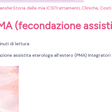
ransfer
Storia della mia ICSI
Trattamenti, Cliniche, Costi
MA (fecondazione assistit
nuti di lettura
i
ione assistita eterologa all’estero (PMA) Integratori 
minari
ondazione
tita
ologa
stero)