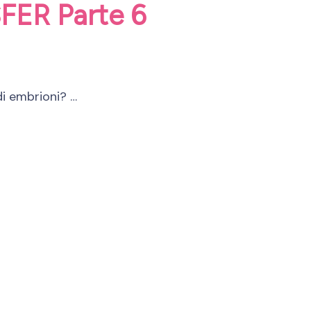
SFER Parte 6
di embrioni? …