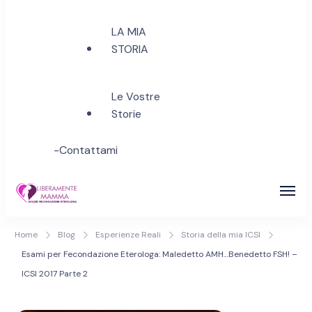
LA MIA
STORIA
Le Vostre
Storie
-Contattami
Inseminazione Assistita &
A Tutte le Aspiranti Mamme di PANCIA e di
Home
Blog
Esperienze Reali
Storia della mia ICSI
Fecondazione Assistita
CUORE…al Diritto di Amare Liberamente e
Esami per Fecondazione Eterologa: Maledetto AMH…Benedetto FSH! –
Accedere Liberamente all' ETEROLOGA
Eterologa | Realizza il tuo
ICSI 2017 Parte 2
sogno di maternità!