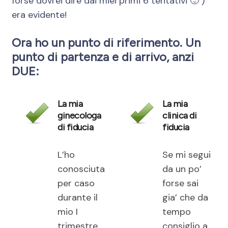
forse dovrei dire dai miei primi 6 tentativi 🙂 )
era evidente!
Ora ho un punto di riferimento. Un
punto di partenza e di arrivo, anzi
DUE:
La mia
La mia
ginecologa
clinica di
di fiducia
fiducia
L’ho
Se mi segui
conosciuta
da un po’
per caso
forse sai
durante il
gia’ che da
mio I
tempo
trimestre
consiglio a