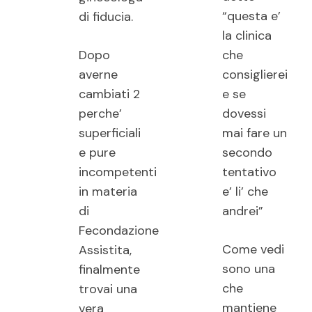
“questa e’
di fiducia.
la clinica
Dopo
che
averne
consiglierei
cambiati 2
e se
perche’
dovessi
superficiali
mai fare un
e pure
secondo
incompetenti
tentativo
in materia
e’ li’ che
di
andrei”
Fecondazione
Come vedi
Assistita,
sono una
finalmente
che
trovai una
mantiene
vera