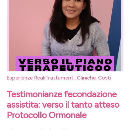
Esperienze Reali
Trattamenti, Cliniche, Costi
Testimonianze fecondazione
assistita: verso il tanto atteso
Protocollo Ormonale