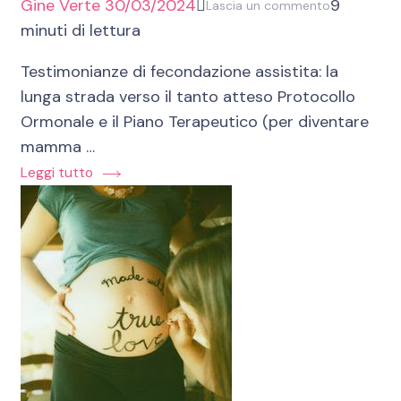
Gine Verte
30/03/2024
9
su
Lascia un commento
minuti di lettura
Testimonia
fecondazio
Testimonianze di fecondazione assistita: la
assistita:
lunga strada verso il tanto atteso Protocollo
verso
Ormonale e il Piano Terapeutico (per diventare
il
mamma …
tanto
Leggi tutto
atteso
Protocollo
Ormonale