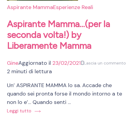
Aspirante Mamma
Esperienze Reali
Aspirante Mamma…(per la
seconda volta!) by
Liberamente Mamma
Gine
Aggiornato il
23/02/2021
su
Lascia un commento
2 minuti di lettura
Aspi
Ma
Un’ ASPIRANTE MAMMA lo sa. Accade che
(per
quando sei pronta forse il mondo intorno a te
la
non lo e’… Quando senti …
sec
Leggi tutto
volta
by
Libe