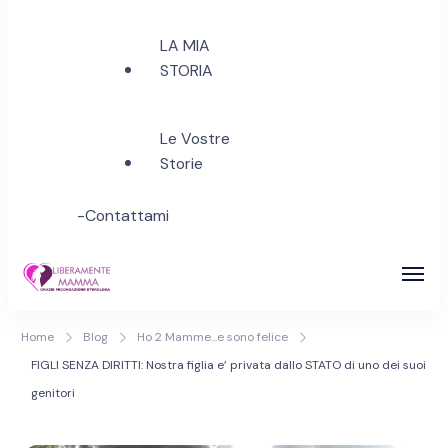
LA MIA
STORIA
Le Vostre
Storie
-Contattami
Inseminazione Assistita &
A Tutte le Aspiranti Mamme di PANCIA e di
Home
Blog
Ho 2 Mamme...e sono felice
Fecondazione Assistita
CUORE…al Diritto di Amare Liberamente e
FIGLI SENZA DIRITTI: Nostra figlia e’ privata dallo STATO di uno dei suoi
Accedere Liberamente all' ETEROLOGA
Eterologa | Realizza il tuo
genitori
sogno di maternità!