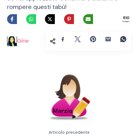
rompere questi tabù!
510
SHARES
Gine
Navigazione
articoli
Articolo precedente